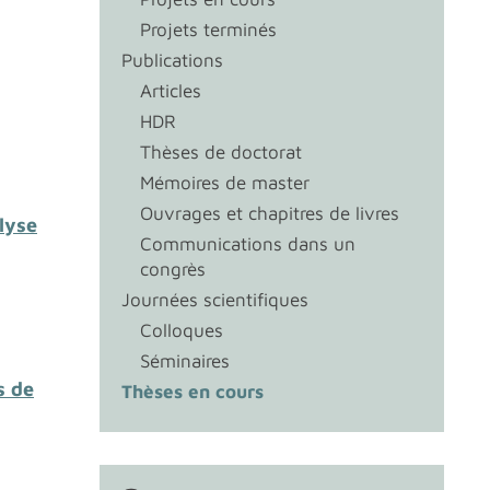
Projets terminés
Publications
Articles
HDR
Thèses de doctorat
Mémoires de master
Ouvrages et chapitres de livres
lyse
Communications dans un
congrès
Journées scientifiques
Colloques
Séminaires
s de
Thèses en cours