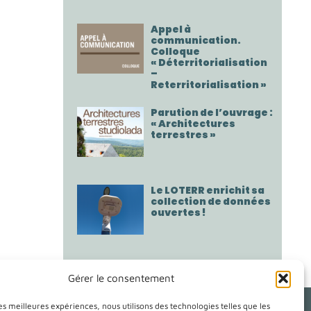
Appel à
communication.
Colloque
« Déterritorialisation
–
Reterritorialisation »
Parution de l’ouvrage :
« Architectures
terrestres »
Le LOTERR enrichit sa
collection de données
ouvertes !
Gérer le consentement
les meilleures expériences, nous utilisons des technologies telles que les