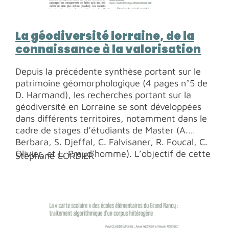
La géodiversité lorraine, de la
connaissance à la valorisation
Depuis la précédente synthèse portant sur le
patrimoine géomorphologique (4 pages n°5 de
D. Harmand), les recherches portant sur la
géodiversité en Lorraine se sont développées
dans différents territoires, notamment dans le
cadre de stages d’étudiants de Master (A.
Berbara, S. Djeffal, C. Falvisaner, R. Foucal, C.
Olivier, et L. Preud’homme). L’objectif de cette
Stéphane CORDIER
synthèse est de rappeler le cadre conceptuel
de la géodiversité, de présenter la démarche
suivant laquelle elle a été appliquée, les
résultats obtenus, et les perspectives en lien
avec les acteurs territoriaux.