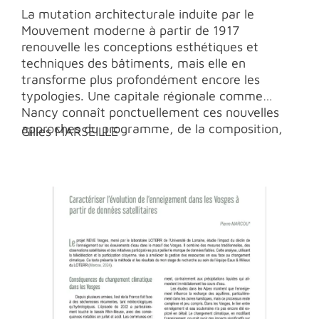
La mutation architecturale induite par le
Mouvement moderne à partir de 1917
renouvelle les conceptions esthétiques et
techniques des bâtiments, mais elle en
transforme plus profondément encore les
typologies. Une capitale régionale comme
Nancy connaît ponctuellement ces nouvelles
approches du programme, de la composition,
Gilles MARSEILLE
de la distribution et de la prise de site, qui
modifient les modes d’habiter et le rapport à
l’espace urbain. La nécessité d’accueillir les
masses dans des ensembles de logements
sociaux adaptés ou sur les nouveaux campus
universitaires, tout comme la diffusion de
nouvelles références internationales, se
traduisent dans des édifices singuliers qu’il
s’agit aujourd’hui de préserver et faire
connaître.