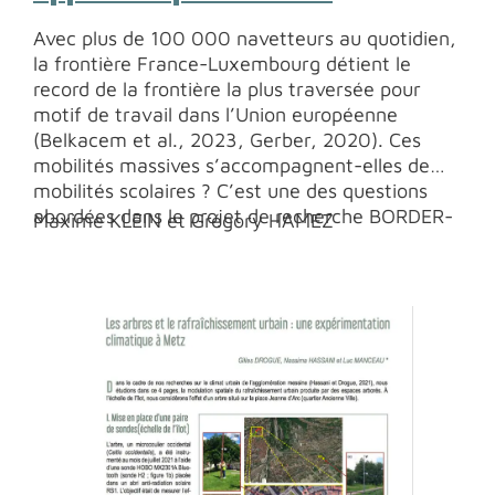
Avec plus de 100 000 navetteurs au quotidien,
la frontière France-Luxembourg détient le
record de la frontière la plus traversée pour
motif de travail dans l’Union européenne
(Belkacem et al., 2023, Gerber, 2020). Ces
mobilités massives s’accompagnent-elles de
mobilités scolaires ? C’est une des questions
abordées dans le projet de recherche BORDER-
Maxime KLEIN et Grégory HAMEZ
LIFE, soutenu par la Maison des Sciences de
l’Homme Lorraine, sur les modes de vie
transfrontaliers dans les territoires nord-lorrain.