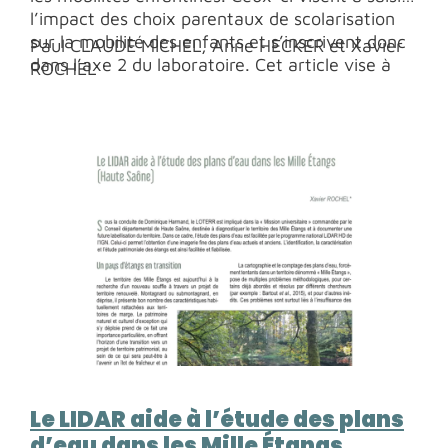
l’impact des choix parentaux de scolarisation
sur la mobilité des enfants et s’inscrivent donc
Paul CLAUDE MICHEL, Anne HECKER et Xavier
dans l’axe 2 du laboratoire. Cet article vise à
ROCHEL
présenter les difficultés que posent sa mise à
disposition, dans un premier temps, et son
traitement, dans un second temps.
Le LIDAR aide à l’étude des plans
d’eau dans les Mille Étangs