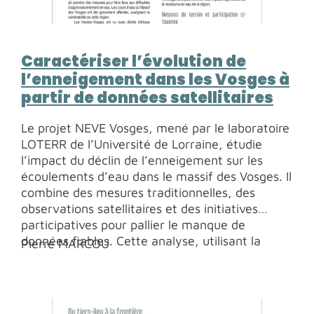
Caractériser l’évolution de
l’enneigement dans les Vosges à
partir de données satellitaires
Le projet NEVE Vosges, mené par le laboratoire
LOTERR de l’Université de Lorraine, étudie
l’impact du déclin de l’enneigement sur les
écoulements d’eau dans le massif des Vosges. Il
combine des mesures traditionnelles, des
observations satellitaires et des initiatives
participatives pour pallier le manque de
données fiables. Cette analyse, utilisant la
Pierre MARCOU
télédétection et la participation citoyenne, vise
à améliorer la gestion des ressources en eau
face au changement climatique. Ce texte
présente la méthode et les résultats de mon