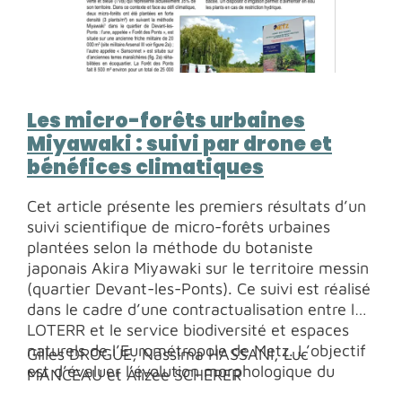
Les micro-forêts urbaines
Miyawaki : suivi par drone et
bénéfices climatiques
Cet article présente les premiers résultats d’un
suivi scientifique de micro-forêts urbaines
plantées selon la méthode du botaniste
japonais Akira Miyawaki sur le territoire messin
(quartier Devant-les-Ponts). Ce suivi est réalisé
dans le cadre d’une contractualisation entre le
LOTERR et le service biodiversité et espaces
naturels de l’Eurométropole de Metz. L’objectif
Gilles DROGUE, Nassima HASSANI, Luc
est d’évaluer l’évolution morphologique du
MANCEAU et Alizée SCHERER
couvert végétal par photogrammétrie