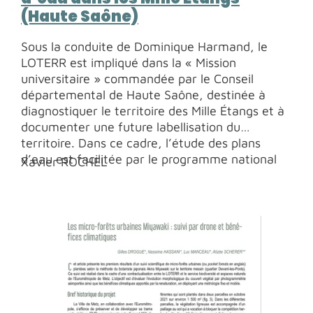
(Haute Saône)
Sous la conduite de Dominique Harmand, le
LOTERR est impliqué dans la « Mission
universitaire » commandée par le Conseil
départemental de Haute Saône, destinée à
diagnostiquer le territoire des Mille Étangs et à
documenter une future labellisation du
territoire. Dans ce cadre, l’étude des plans
d’eau est facilitée par le programme national
Xavier ROCHEL
LiDAR HD de l’IGN. Celui-ci permet l’obtention
d’une imagerie fine des plans d’eau actuels et
anciens. L’identification, la caractérisation et
l’étude patrimoniale des étangs est ainsi
facilitée et fiabilisée.