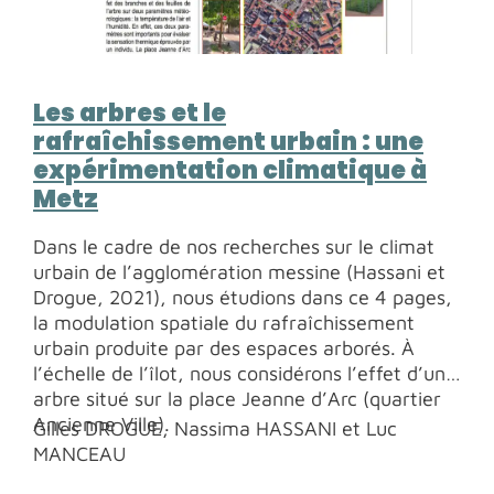
Les arbres et le
rafraîchissement urbain : une
expérimentation climatique à
Metz
Dans le cadre de nos recherches sur le climat
urbain de l’agglomération messine (Hassani et
Drogue, 2021), nous étudions dans ce 4 pages,
la modulation spatiale du rafraîchissement
urbain produite par des espaces arborés. À
l’échelle de l’îlot, nous considérons l’effet d’un
arbre situé sur la place Jeanne d’Arc (quartier
Ancienne Ville).
Gilles DROGUE, Nassima HASSANI et Luc
MANCEAU