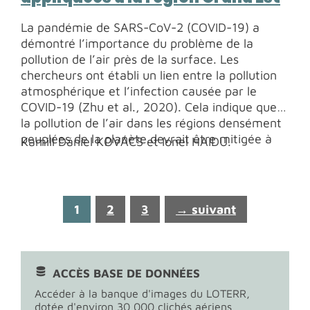
La pandémie de SARS-CoV-2 (COVID-19) a
démontré l’importance du problème de la
pollution de l’air près de la surface. Les
chercheurs ont établi un lien entre la pollution
atmosphérique et l’infection causée par le
COVID-19 (Zhu et al., 2020). Cela indique que
la pollution de l’air dans les régions densément
peuplées de la planète devrait être mitigée à
Kamill Dániel KOVÁCS et Ionel HAIDU.
court terme. Dans cette perspective, il est
essentiel de comprendre les facteurs socio-
économiques sous-jacents à l’évolution de la
pollution atmosphérique. Concernant la région
Page
Page
Page
1
2
3
→
suivant
Grand Est, ce rapport présente les principaux
résultats d’une thèse de doctorat en cours au
LOTERR, qui étudie l’effet des mesures de
suppression du COVID-19 (anti-COVID-19) sur la
ACCÈS BASE DE DONNÉES
qualité de l’air.
Accéder à la banque d'images du LOTERR,
dotée d'environ 30 000 clichés aériens