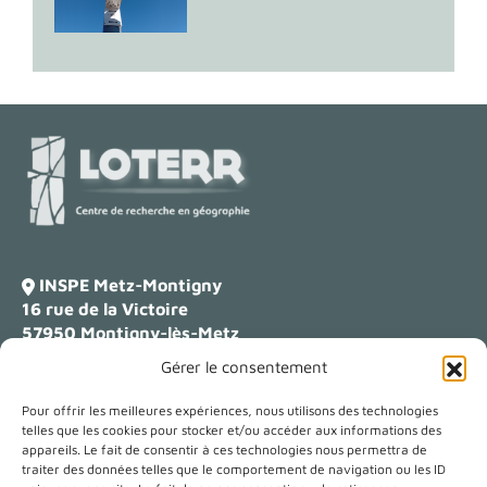
INSPE Metz-Montigny
16 rue de la Victoire
57950 Montigny-lès-Metz
Gérer le consentement
Campus Lettres
23 boulevard Albert 1er
Pour offrir les meilleures expériences, nous utilisons des technologies
54000 Nancy
telles que les cookies pour stocker et/ou accéder aux informations des
appareils. Le fait de consentir à ces technologies nous permettra de
traiter des données telles que le comportement de navigation ou les ID