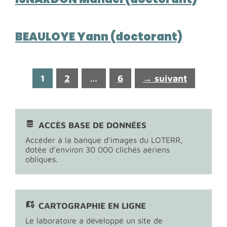
BEAULOYE Yann (doctorant)
Page
Page
Page
1
2
…
6
→
suivant
ACCÈS BASE DE DONNÉES
Accéder à la banque d'images du LOTERR,
dotée d'environ 30 000 clichés aériens
obliques.
CARTOGRAPHIE EN LIGNE
Le laboratoire a développé un site de