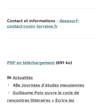
Contact et informations :
deepsurf-
contact@univ-lorraine.fr
PDF en téléchargement
(691 ko)
Catégories
Actualités
48e Journées d’études meusiennes
Guillaume Poix ouvre le cycle de
rencontres littéraires « Écrire les