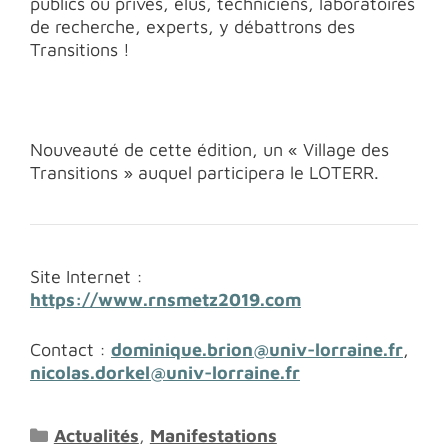
publics ou privés, élus, techniciens, laboratoires
de recherche, experts, y débattrons des
Transitions !
Nouveauté de cette édition, un « Village des
Transitions » auquel participera le LOTERR.
Site Internet :
https://www.rnsmetz2019.com
Contact :
dominique.brion@univ-lorraine.fr
,
nicolas.dorkel@univ-lorraine.fr
Catégories
Actualités
,
Manifestations